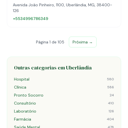
Avenida João Pinheiro, 1100, Uberlândia, MG, 38400-
126
+5534996786349
Página 1 de 105
Próxima →
Outras categorias em Uberlândia
Hospital
580
Clínica
586
Pronto Socorro
24
Consultório
410
Laboratório
126
Farmácia
404
Saúde Mental
478