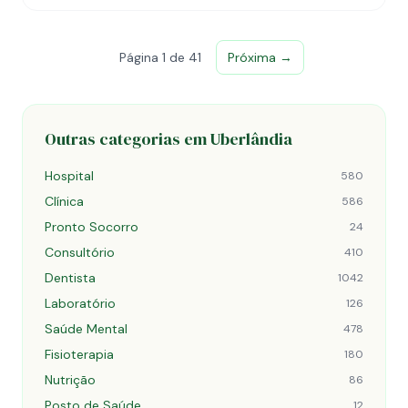
Página 1 de 41
Próxima →
Outras categorias em Uberlândia
Hospital
580
Clínica
586
Pronto Socorro
24
Consultório
410
Dentista
1042
Laboratório
126
Saúde Mental
478
Fisioterapia
180
Nutrição
86
Posto de Saúde
12