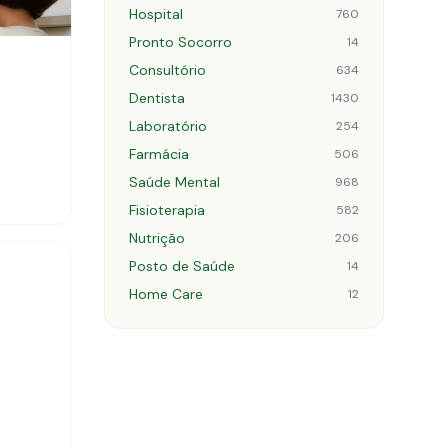
Hospital
760
Pronto Socorro
14
Consultório
634
Dentista
1430
Laboratório
254
Farmácia
506
Saúde Mental
968
Fisioterapia
582
Nutrição
206
Posto de Saúde
14
Home Care
12