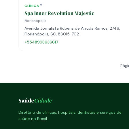
CLÍNICA
Spa Inner Revolution Majestic
Florianópolis
Avenida Jornalista Rubens de Arruda Ramos, 2746,
Florianópolis, SC, 88015-702
+5548998636617
Pági
Saúde
Cidade
Diretório de clínicas, hospitais, dentistas e serviços de
saúde no Brasil.