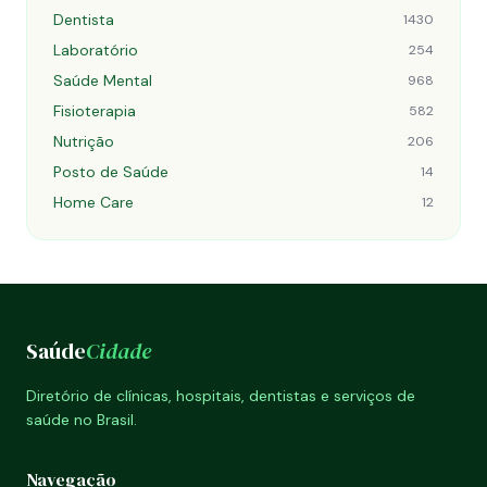
Dentista
1430
Laboratório
254
Saúde Mental
968
Fisioterapia
582
Nutrição
206
Posto de Saúde
14
Home Care
12
Saúde
Cidade
Diretório de clínicas, hospitais, dentistas e serviços de
saúde no Brasil.
Navegação