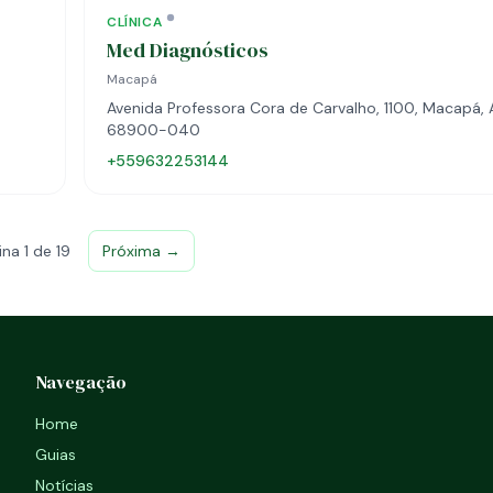
CLÍNICA
Med Diagnósticos
Macapá
Avenida Professora Cora de Carvalho, 1100, Macapá, 
68900-040
+559632253144
ina 1 de 19
Próxima →
Navegação
Home
Guias
Notícias