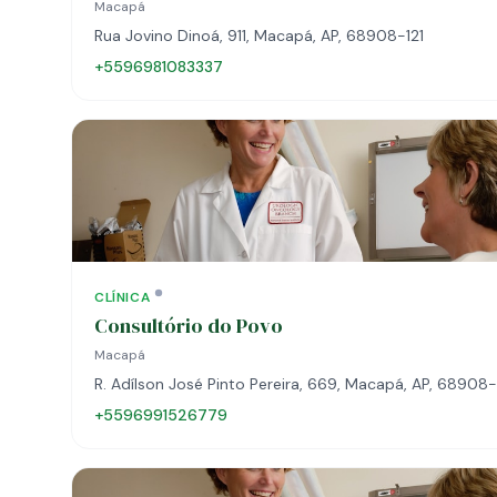
Macapá
Rua Jovino Dinoá, 911, Macapá, AP, 68908-121
+5596981083337
CLÍNICA
Consultório do Povo
Macapá
R. Adílson José Pinto Pereira, 669, Macapá, AP, 68908
+5596991526779