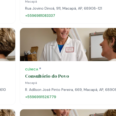
Macapá
Rua Jovino Dinoá, 911, Macapá, AP, 68908-121
+5596981083337
CLÍNICA
Consultório do Povo
Macapá
-610
R. Adílson José Pinto Pereira, 669, Macapá, AP, 689
+5596991526779