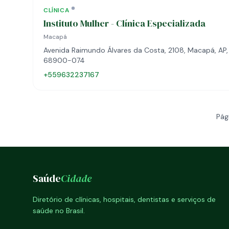
CLÍNICA
Instituto Mulher - Clínica Especializada
Macapá
Avenida Raimundo Álvares da Costa, 2108, Macapá, AP,
68900-074
+559632237167
Pág
Saúde
Cidade
Diretório de clínicas, hospitais, dentistas e serviços de
saúde no Brasil.