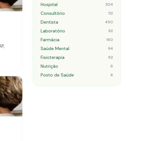
Hospital
304
Consultório
112
Dentista
450
Laboratório
92
Farmácia
160
AP,
Saúde Mental
94
Fisioterapia
82
Nutrição
6
Posto de Saúde
6