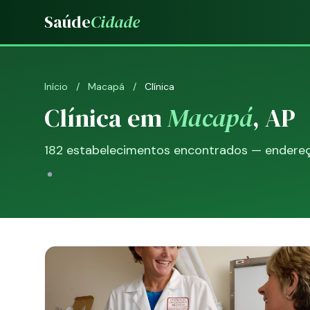
Saúde
Cidade
Início
/
Macapá
/
Clínica
Clínica em
Macapá
, AP
182 estabelecimentos encontrados — endereço,