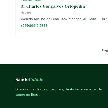
CONSULTÓRIO
Dr Charles Gonçalves Ortopedia
Macapá
Avenida Acelino de Leão, 926, Macapá, AP, 68901-092
+5596991515838
Pág
Saúde
Cidade
Diretório de clínicas, hospitais, dentistas e serviços de
saúde no Brasil.