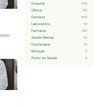
Hospital
304
Clínica
182
Dentista
450
Laboratório
92
Farmácia
160
 68900-
Saúde Mental
94
Fisioterapia
82
Nutrição
6
Posto de Saúde
6