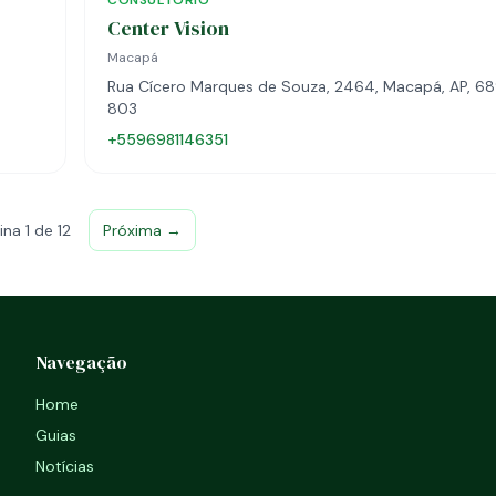
CONSULTÓRIO
Center Vision
Macapá
Rua Cícero Marques de Souza, 2464, Macapá, AP, 6
803
+5596981146351
ina 1 de 12
Próxima →
Navegação
Home
Guias
Notícias