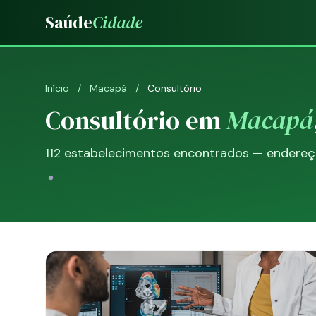
Saúde
Cidade
Início
/
Macapá
/
Consultório
Consultório em
Macapá
112 estabelecimentos encontrados — endereço,