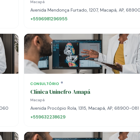
Macapá
Avenida Mendonça Furtado, 1207, Macapá, AP, 689
+5596981296955
CONSULTÓRIO
Clínica Uninefro Amapá
Macapá
-060
Avenida Procópio Rola, 1315, Macapá, AP, 68900-081
+559632238629