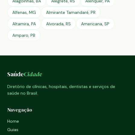
Alagoinhas, BA
Alegrete, RS
Alenquer, PA
Alfenas, MG
Almirante Tamandaré, PR
Altamira, PA
Alvorada, RS
Americana, SP
Amparo, PB
Saúde
Cidade
Diretório de clínicas, hospitais, dentistas e serviços de
saúde no Brasil.
Navegação
Home
Guias