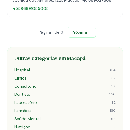
Avenida dos Aimorés, 1221, Macapá, AP, 68902-868
+5596991055005
Página 1 de 9
Próxima →
Outras categorias em Macapá
Hospital
304
Clínica
182
Consultório
112
Dentista
450
Laboratório
92
Farmácia
160
Saúde Mental
94
Nutrição
6