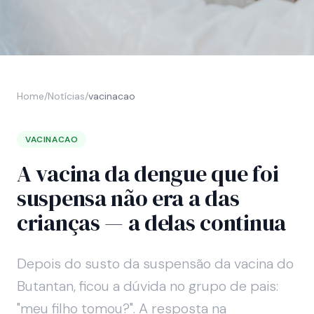
Home
/
Notícias
/
vacinacao
VACINACAO
A vacina da dengue que foi
suspensa não era a das
crianças — a delas continua
Depois do susto da suspensão da vacina do
Butantan, ficou a dúvida no grupo de pais:
"meu filho tomou?". A resposta na