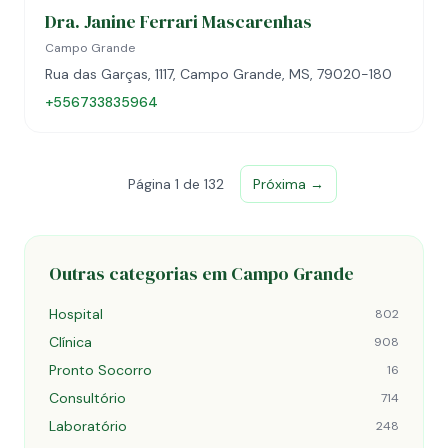
Dra. Janine Ferrari Mascarenhas
Campo Grande
Rua das Garças, 1117, Campo Grande, MS, 79020-180
+556733835964
Página 1 de 132
Próxima →
Outras categorias em Campo Grande
Hospital
802
Clínica
908
Pronto Socorro
16
Consultório
714
Laboratório
248