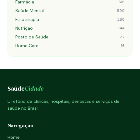
Farmácia
616
Saúde Mental
590
Fisioterapia
288
Nutrição
144
Posto de Saúde
32
Home Care
16
Saúde
Cidade
Diretório de clínicas, hospitais, dentistas e serviços de
saúde no Brasil.
Navegação
Home