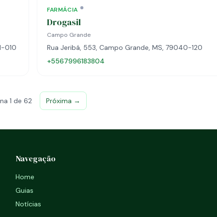
FARMÁCIA
Drogasil
Campo Grande
1-010
Rua Jeribá, 553, Campo Grande, MS, 79040-120
+5567996183804
na 1 de 62
Próxima →
Navegação
Home
Guias
Notícias