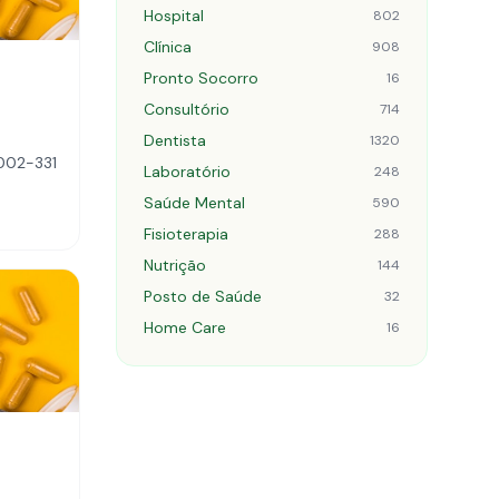
Hospital
802
Clínica
908
Pronto Socorro
16
Consultório
714
Dentista
1320
9002-331
Laboratório
248
Saúde Mental
590
Fisioterapia
288
Nutrição
144
Posto de Saúde
32
Home Care
16