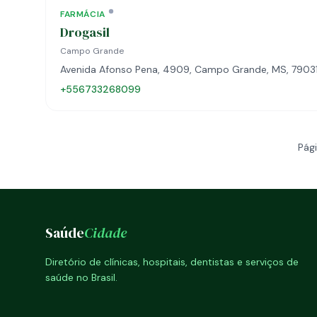
FARMÁCIA
Drogasil
Campo Grande
Avenida Afonso Pena, 4909, Campo Grande, MS, 7903
+556733268099
Pági
Saúde
Cidade
Diretório de clínicas, hospitais, dentistas e serviços de
saúde no Brasil.