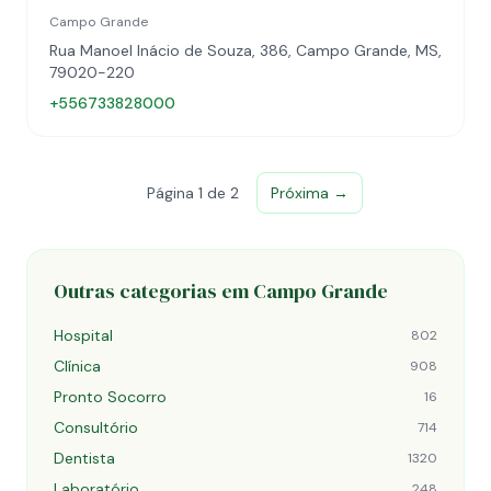
Campo Grande
Rua Manoel Inácio de Souza, 386, Campo Grande, MS,
79020-220
+556733828000
Página 1 de 2
Próxima →
Outras categorias em Campo Grande
Hospital
802
Clínica
908
Pronto Socorro
16
Consultório
714
Dentista
1320
Laboratório
248