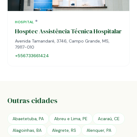
HOSPITAL
Hosptec Assistência Técnica Hospitalar
Avenida Tamandaré, 3746, Campo Grande, MS,
79117-010
+556733661424
Outras cidades
Abaetetuba, PA
Abreu e Lima, PE
Acaraú, CE
Alagoinhas, BA
Alegrete, RS
Alenquer, PA