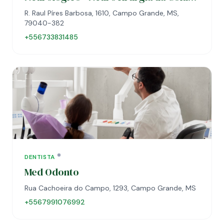
Vertebral
R. Raul Píres Barbosa, 1610, Campo Grande, MS,
79040-382
+556733831485
DENTISTA
Med Odonto
Rua Cachoeira do Campo, 1293, Campo Grande, MS
+5567991076992