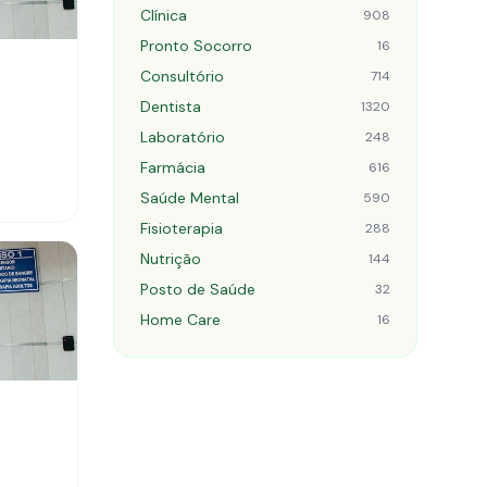
Clínica
908
Pronto Socorro
16
Consultório
714
Dentista
1320
Laboratório
248
Farmácia
616
Saúde Mental
590
Fisioterapia
288
Nutrição
144
Posto de Saúde
32
Home Care
16