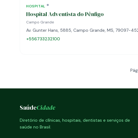
HOSPITAL
Hospital Adventista do Pênfigo
Campo Grande
Av. Gunter Hans, 5885, Campo Grande, MS, 79097-45
+556733232100
Pág
Saúde
Cidade
Diretório de clínicas, hospitais, dentistas e serviços de
saúde no Brasil.