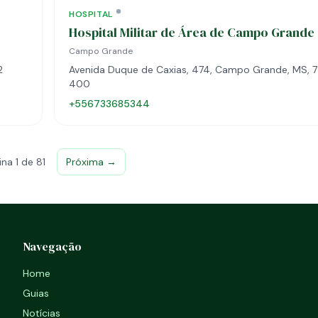
HOSPITAL
Hospital Militar de Área de Campo Grande
Campo Grande
2
Avenida Duque de Caxias, 474, Campo Grande, MS, 
400
+556733685344
ina 1 de 81
Próxima →
Navegação
Home
Guias
Notícias