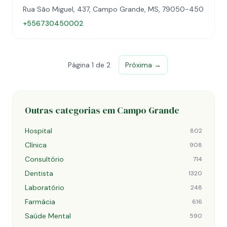
Rua São Miguel, 437, Campo Grande, MS, 79050-450
+556730450002
Página 1 de 2
Próxima →
Outras categorias em Campo Grande
Hospital
802
Clínica
908
Consultório
714
Dentista
1320
Laboratório
248
Farmácia
616
Saúde Mental
590