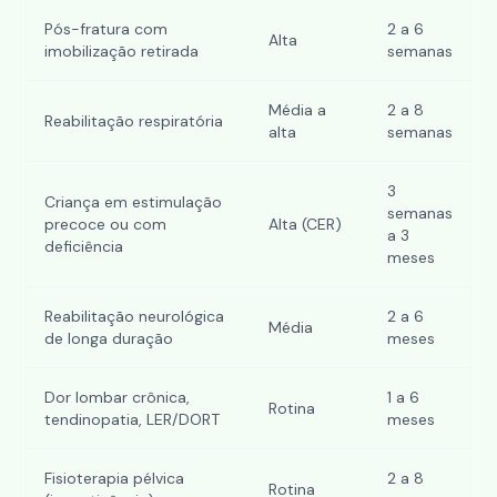
Pós-fratura com
2 a 6
Alta
imobilização retirada
semanas
Média a
2 a 8
Reabilitação respiratória
alta
semanas
3
Criança em estimulação
semanas
precoce ou com
Alta (CER)
a 3
deficiência
meses
Reabilitação neurológica
2 a 6
Média
de longa duração
meses
Dor lombar crônica,
1 a 6
Rotina
tendinopatia, LER/DORT
meses
Fisioterapia pélvica
2 a 8
Rotina