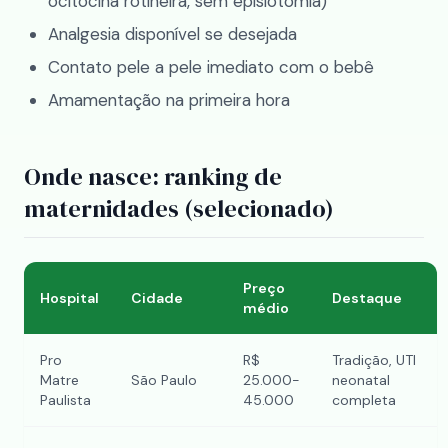
ocitocina rotineira, sem episiotomia)
Analgesia disponível se desejada
Contato pele a pele imediato com o bebê
Amamentação na primeira hora
Onde nasce: ranking de
maternidades (selecionado)
Preço
Hospital
Cidade
Destaque
médio
Pro
R$
Tradição, UTI
Matre
São Paulo
25.000-
neonatal
Paulista
45.000
completa