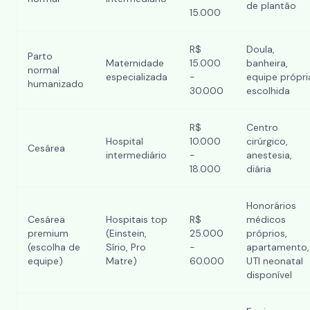
de plantão
15.000
R$
Doula,
Parto
Maternidade
15.000
banheira,
normal
especializada
-
equipe própri
humanizado
30.000
escolhida
R$
Centro
Hospital
10.000
cirúrgico,
Cesárea
intermediário
-
anestesia,
18.000
diária
Honorários
Cesárea
Hospitais top
R$
médicos
premium
(Einstein,
25.000
próprios,
(escolha de
Sírio, Pro
-
apartamento,
equipe)
Matre)
60.000
UTI neonatal
disponível