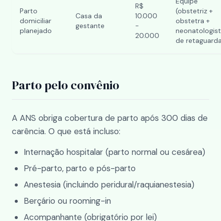
Equipe
R$
Parto
(obstetriz +
Casa da
10.000
domiciliar
obstetra +
gestante
-
planejado
neonatologis
20.000
de retaguard
Parto pelo convênio
A ANS obriga cobertura de parto após 300 dias de
carência. O que está incluso:
Internação hospitalar (parto normal ou cesárea)
Pré-parto, parto e pós-parto
Anestesia (incluindo peridural/raquianestesia)
Berçário ou rooming-in
Acompanhante (obrigatório por lei)