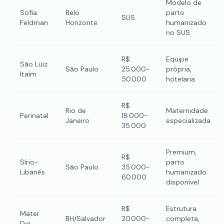
Modelo de
Sofia
Belo
parto
SUS
Feldman
Horizonte
humanizado
no SUS
R$
Equipe
São Luiz
São Paulo
25.000-
própria,
Itaim
50.000
hotelaria
R$
Rio de
Maternidade
Perinatal
18.000-
Janeiro
especializada
35.000
Premium,
R$
Sírio-
parto
São Paulo
35.000-
Libanês
humanizado
60.000
disponível
R$
Estrutura
Mater
BH/Salvador
20.000-
completa,
Dei