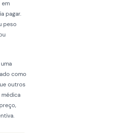
e em
a pagar.
eu peso
 ou
a uma
ntado como
que outros
o médica
preço,
ntiva.