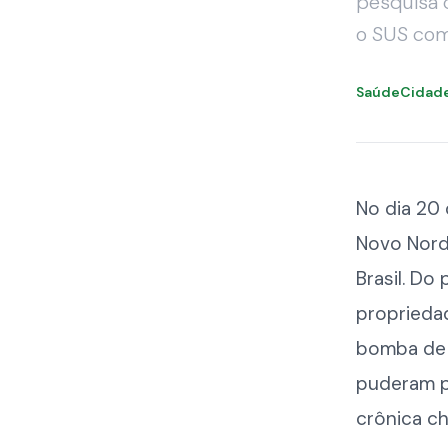
pesquisa 
o SUS com
SaúdeCidad
No dia 20
Novo Nordi
Brasil. Do
propriedad
bomba de 
puderam p
crônica c