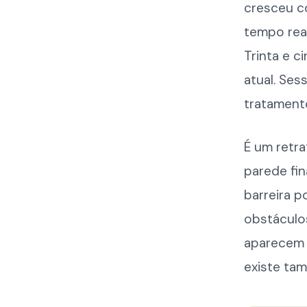
cresceu c
tempo rea
Trinta e c
atual. Ses
tratament
É um retra
parede fi
barreira 
obstáculo
aparecem 
existe tam