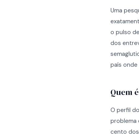
Uma pesqu
exatament
o pulso de
dos entre
semaglutid
país onde
Quem é 
O perfil 
problema q
cento dos 