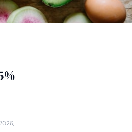
55%
2026,