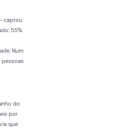
 — captou
tado: 55%
tade. Num
e pessoas.
manho do
eis por
ria que