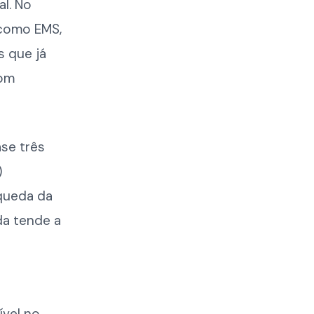
al. No
 como EMS,
s que já
com
se três
)
 queda da
da tende a
é
ível no