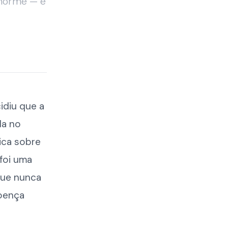
norme — e
idiu que a
da no
nica sobre
 foi uma
que nunca
doença