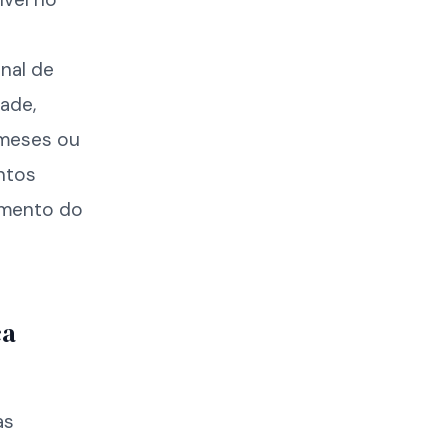
nal de
ade,
 meses ou
ntos
çamento do
ça
as