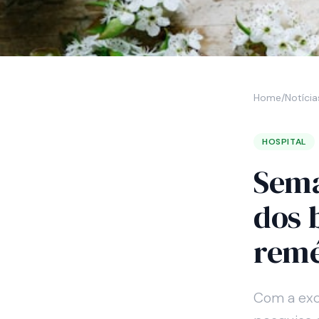
Home
/
Notícia
HOSPITAL
Sema
dos 
remé
Com a exc