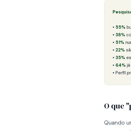
Pesquis
•
55%
bu
•
38%
co
•
51%
nu
•
22%
sã
•
35%
es
•
64%
já
• Perfil 
O que "
Quando um