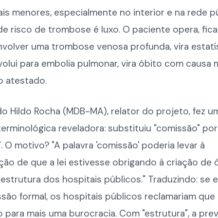
is menores, especialmente no interior e na rede pú
de risco de trombose é luxo. O paciente opera, fic
volver uma trombose venosa profunda, vira estatís
lui para embolia pulmonar, vira óbito com causa 
o atestado.
o Hildo Rocha (MDB-MA), relator do projeto, fez u
rminológica reveladora: substituiu "comissão" por
". O motivo? "A palavra 'comissão' poderia levar à
ção de que a lei estivesse obrigando à criação de 
estrutura dos hospitais públicos." Traduzindo: se e
são formal, os hospitais públicos reclamariam que
 para mais uma burocracia. Com "estrutura", a pr