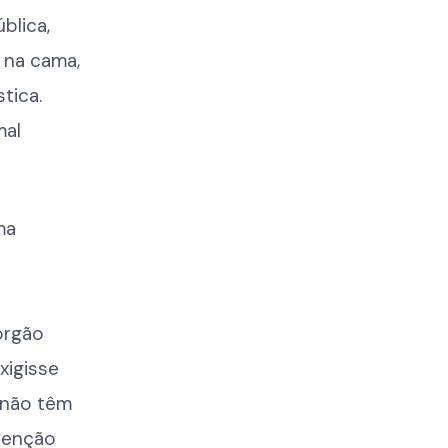
blica,
a na cama,
tica.
mal
ma
órgão
xigisse
 não têm
evenção