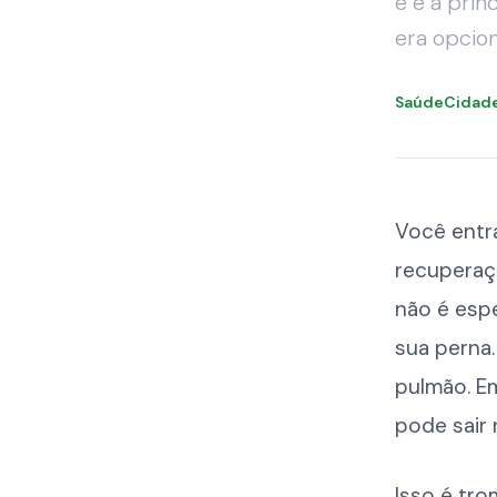
e é a prin
era opcio
SaúdeCidad
Você entra
recuperaçã
não é esp
sua perna.
pulmão. E
pode sair
Isso é tr