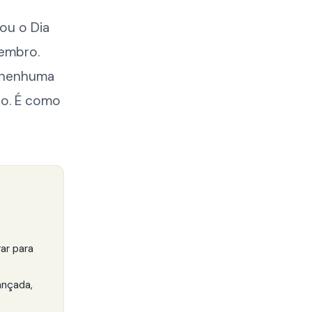
iou o Dia
embro.
s nenhuma
no. É como
ar para
ançada,