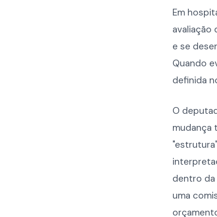
Em hospita
avaliação 
e se desen
Quando evo
definida n
O deputad
mudança te
"estrutura
interpreta
dentro da 
uma comis
orçamento