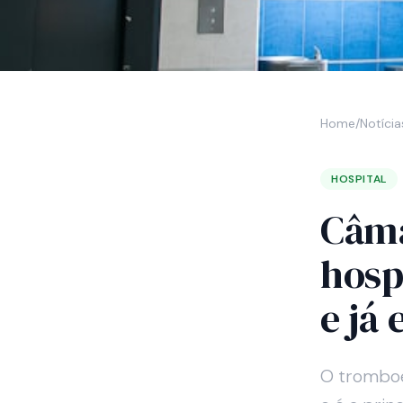
Home
/
Notícia
HOSPITAL
Câma
hosp
e já 
O tromboe