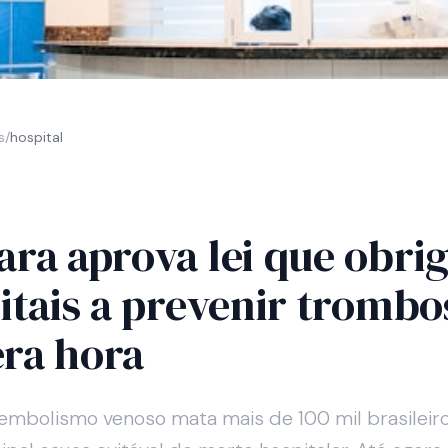
s
/
hospital
ra aprova lei que obri
itais a prevenir tromb
era hora
mbolismo venoso mata mais de 100 mil brasileir