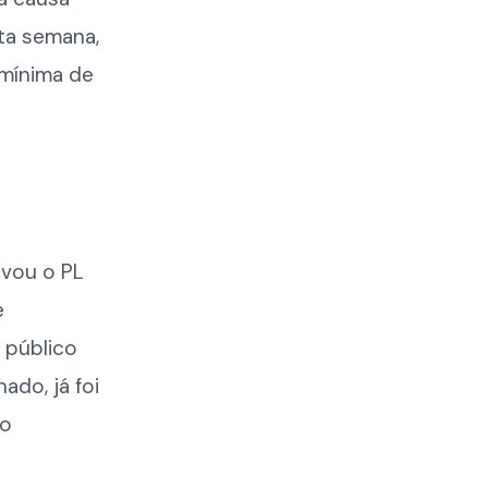
ta semana,
 mínima de
ovou o PL
e
 público
ado, já foi
ão