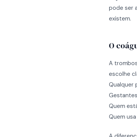
pode ser 
existem.
O coág
A trombos
escolhe cl
Qualquer p
Gestantes.
Quem está 
Quem usa 
A diferen