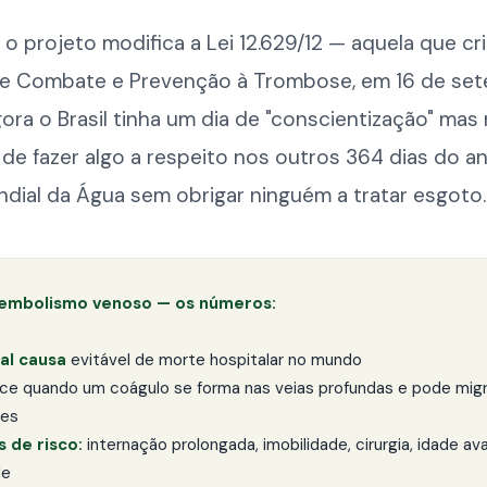
, o projeto modifica a Lei 12.629/12 — aquela que cr
de Combate e Prevenção à Trombose, em 16 de set
gora o Brasil tinha um dia de "conscientização" ma
de fazer algo a respeito nos outros 364 dias do a
ndial da Água sem obrigar ninguém a tratar esgoto.
mbolismo venoso — os números:
pal causa
evitável de morte hospitalar no mundo
ce quando um coágulo se forma nas veias profundas e pode migr
ões
s de risco:
internação prolongada, imobilidade, cirurgia, idade av
de