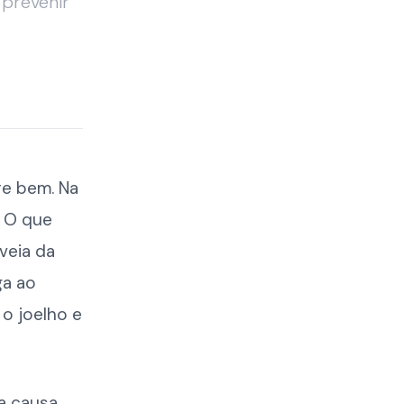
 prevenir
re bem. Na
. O que
veia da
ga ao
o joelho e
a causa