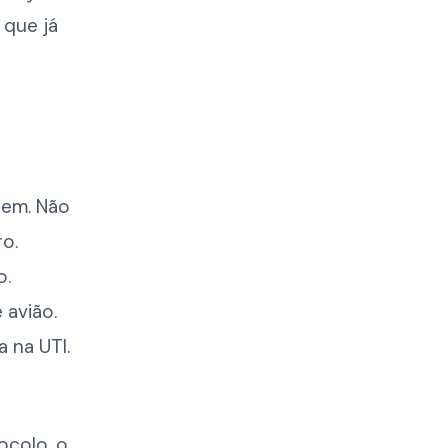
 que já
tem. Não
ro.
o.
 avião.
 na UTI.
ocolo, o