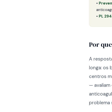
•
Preven
anticoag
•
PL 294
Por que
A respost
longa: os 
centros m
— avaliam 
anticoagu
problema 