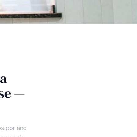
ga
ose —
os por ano