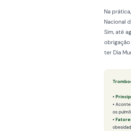
Na prática
Nacional 
Sim, até a
obrigação 
ter Dia Mu
Tromboe
•
Princi
• Aconte
os pulm
•
Fatore
obesida