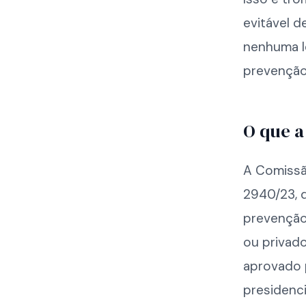
evitável 
nenhuma le
prevenção.
O que 
A Comissã
2940/23, q
prevenção
ou privado
aprovado 
presidenci