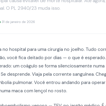
cipal causa evitável de morte hospitalar. Até agora,
nal. O PL 2940/23 muda isso.
e
·
31 de janeiro de 2026
 no hospital para uma cirurgia no joelho. Tudo cor
o, você fica deitado por dias — o que é esperado
erado: um coágulo se forma silenciosamente numa 
 Se desprende. Viaja pela corrente sanguínea. Che
mbolia pulmonar. Você entrou andando para operar 
 numa maca com lençol no rosto.
omboembolismo venoso — TEV, no jargão médico. É 