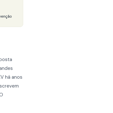
evenção
sposta
randes
EV há anos
rescrevem
 O