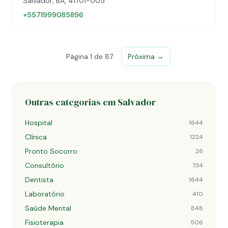
Salvador, BA, 41701-005
+5571999085896
Página 1 de 87
Próxima →
Outras categorias em Salvador
Hospital
1644
Clínica
1224
Pronto Socorro
26
Consultório
734
Dentista
1644
Laboratório
410
Saúde Mental
848
Fisioterapia
506