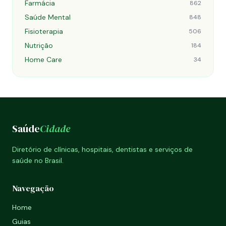
Farmácia
862
Saúde Mental
848
Fisioterapia
506
Nutrição
184
Home Care
34
Saúde
Cidade
Diretório de clínicas, hospitais, dentistas e serviços de
saúde no Brasil.
Navegação
Home
Guias