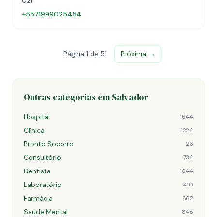
021
+5571999025454
Página 1 de 51
Próxima →
Outras categorias em Salvador
Hospital
1644
Clínica
1224
Pronto Socorro
26
Consultório
734
Dentista
1644
Laboratório
410
Farmácia
862
Saúde Mental
848