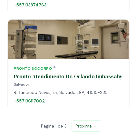
+557133874763
PRONTO SOCORRO
Pronto Atendimento Dr. Orlando Imbassahy
Salvador
R. Tancredo Neves, sn, Salvador, BA, 41515-235
+557136117002
Página 1 de 3
Próxima →