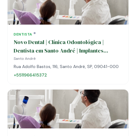
DENTISTA
Novo Dental | Clínica Odontológica |
Dentista em Santo André | Implantes
Dentários | Alinhadores | Clareamento
Santo André
Rua Adolfo Bastos, 116, Santo André, SP, 09041-000
+5511966415372