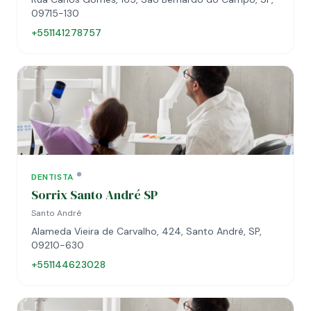
09715-130
+551141278757
DENTISTA
Sorrix Santo André SP
Santo André
Alameda Vieira de Carvalho, 424, Santo André, SP,
09210-630
+551144623028