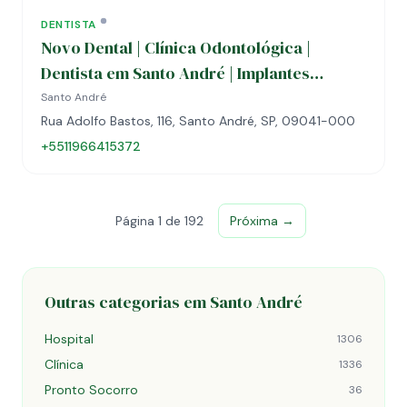
DENTISTA
Novo Dental | Clínica Odontológica |
Dentista em Santo André | Implantes
Dentários | Alinhadores | Clareamento
Santo André
Rua Adolfo Bastos, 116, Santo André, SP, 09041-000
+5511966415372
Página 1 de 192
Próxima →
Outras categorias em Santo André
Hospital
1306
Clínica
1336
Pronto Socorro
36