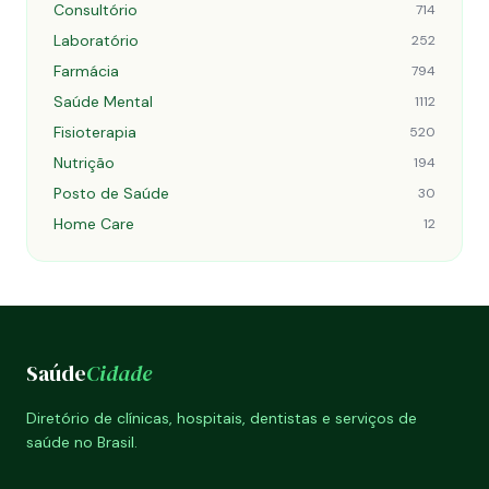
Consultório
714
Laboratório
252
Farmácia
794
Saúde Mental
1112
Fisioterapia
520
Nutrição
194
Posto de Saúde
30
Home Care
12
Saúde
Cidade
Diretório de clínicas, hospitais, dentistas e serviços de
saúde no Brasil.