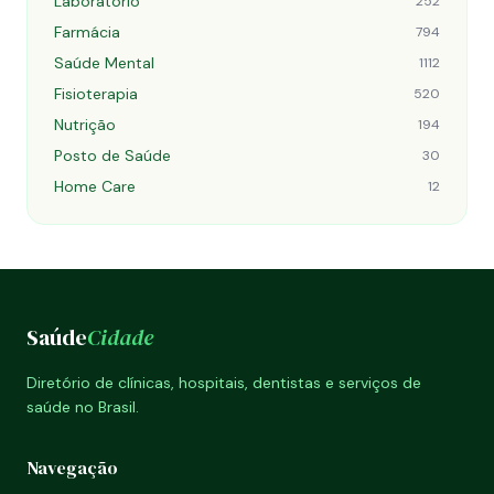
Laboratório
252
Farmácia
794
Saúde Mental
1112
Fisioterapia
520
Nutrição
194
Posto de Saúde
30
Home Care
12
Saúde
Cidade
Diretório de clínicas, hospitais, dentistas e serviços de
saúde no Brasil.
Navegação