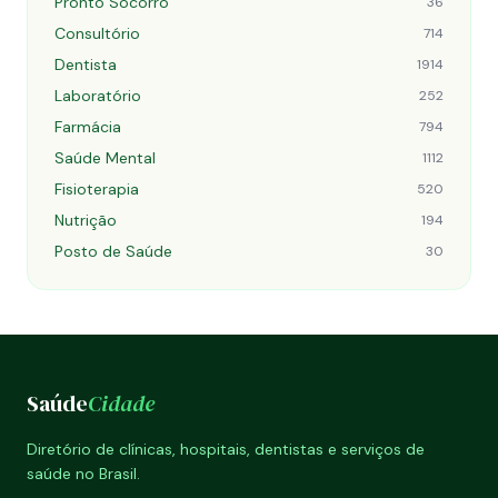
Pronto Socorro
36
Consultório
714
Dentista
1914
Laboratório
252
Farmácia
794
Saúde Mental
1112
Fisioterapia
520
Nutrição
194
Posto de Saúde
30
Saúde
Cidade
Diretório de clínicas, hospitais, dentistas e serviços de
saúde no Brasil.