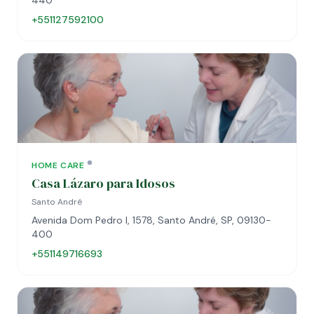
440
+551127592100
HOME CARE
Casa Lázaro para Idosos
Santo André
Avenida Dom Pedro I, 1578, Santo André, SP, 09130-
400
+551149716693