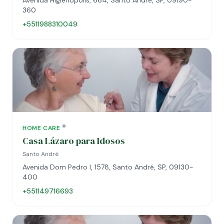
Avenida Higienópolis, 664, Santo André, SP, 09190-
360
+5511988310049
HOME CARE
Casa Lázaro para Idosos
Santo André
Avenida Dom Pedro I, 1578, Santo André, SP, 09130-
400
+551149716693