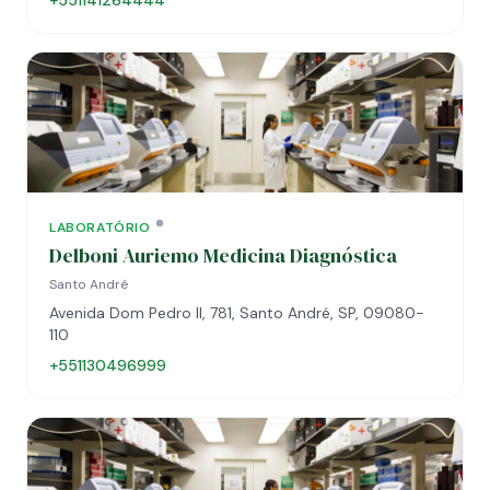
+551141264444
LABORATÓRIO
Delboni Auriemo Medicina Diagnóstica
Santo André
Avenida Dom Pedro II, 781, Santo André, SP, 09080-
110
+551130496999