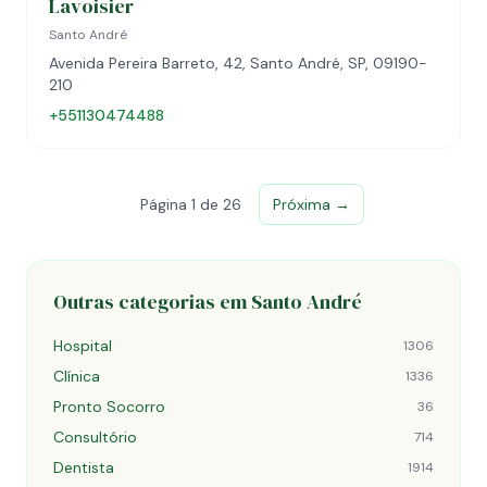
Lavoisier
Santo André
Avenida Pereira Barreto, 42, Santo André, SP, 09190-
210
+551130474488
Página 1 de 26
Próxima →
Outras categorias em Santo André
Hospital
1306
Clínica
1336
Pronto Socorro
36
Consultório
714
Dentista
1914