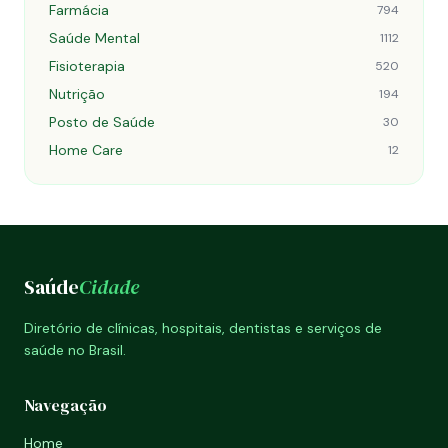
Farmácia
794
Saúde Mental
1112
Fisioterapia
520
Nutrição
194
Posto de Saúde
30
Home Care
12
Saúde
Cidade
Diretório de clínicas, hospitais, dentistas e serviços de
saúde no Brasil.
Navegação
Home