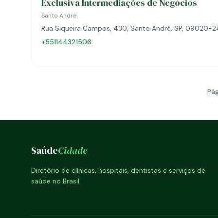
Exclusiva Intermediações de Negócios
Santo André
Rua Siqueira Campos, 430, Santo André, SP, 09020-
+551144321506
Pág
Saúde
Cidade
Diretório de clínicas, hospitais, dentistas e serviços de
saúde no Brasil.