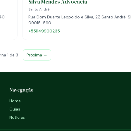
Silva Mendes Advocacia
Santo André
240
Rua Dom Duarte Leopoldo e Silva, 27, Santo André, S
09015-560
+551149900235
ina 1 de 3
Próxima →
Navegação
Home
Guias
Notícias