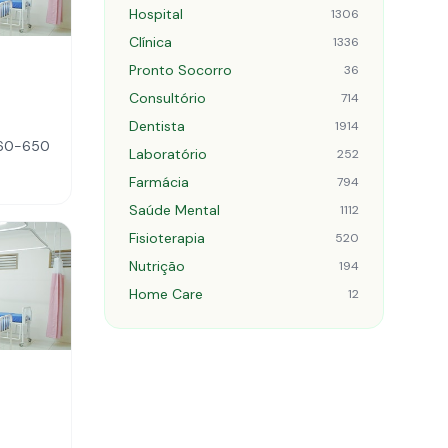
Hospital
1306
Clínica
1336
Pronto Socorro
36
Consultório
714
Dentista
1914
9060-650
Laboratório
252
Farmácia
794
Saúde Mental
1112
Fisioterapia
520
Nutrição
194
Home Care
12