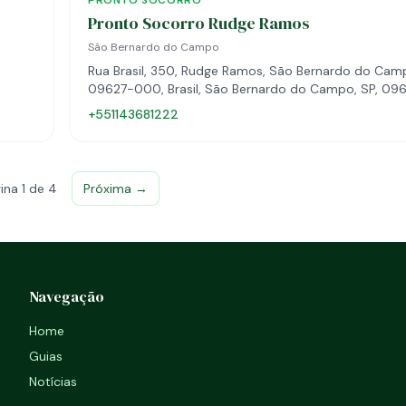
PRONTO SOCORRO
Pronto Socorro Rudge Ramos
São Bernardo do Campo
Rua Brasil, 350, Rudge Ramos, São Bernardo do Camp
09627-000, Brasil, São Bernardo do Campo, SP, 09
000
+551143681222
ina 1 de 4
Próxima →
Navegação
Home
Guias
Notícias