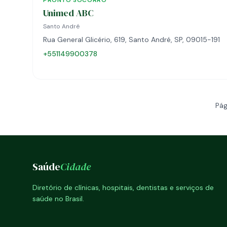
PRONTO SOCORRO
Unimed ABC
Santo André
Rua General Glicério, 619, Santo André, SP, 09015-191
+551149900378
Pág
Saúde
Cidade
Diretório de clínicas, hospitais, dentistas e serviços de
saúde no Brasil.