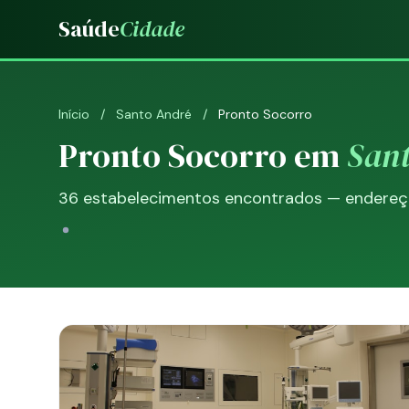
Saúde
Cidade
Início
/
Santo André
/
Pronto Socorro
Pronto Socorro em
San
36 estabelecimentos encontrados — endereço,