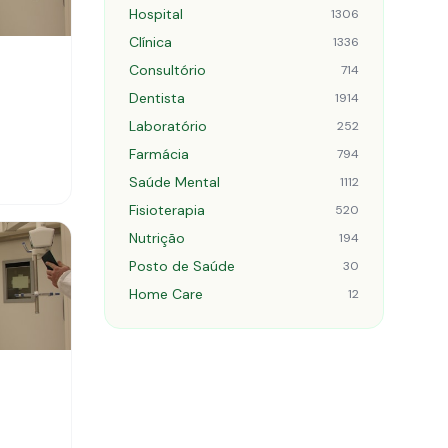
Hospital
1306
Clínica
1336
Consultório
714
Dentista
1914
Laboratório
252
Farmácia
794
Saúde Mental
1112
Fisioterapia
520
Nutrição
194
Posto de Saúde
30
Home Care
12