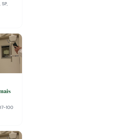
 SP,
imais
07-100