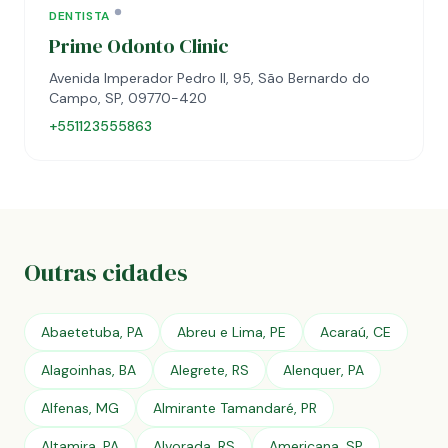
DENTISTA
Prime Odonto Clinic
Avenida Imperador Pedro II, 95, São Bernardo do
Campo, SP, 09770-420
+551123555863
Outras cidades
Abaetetuba, PA
Abreu e Lima, PE
Acaraú, CE
Alagoinhas, BA
Alegrete, RS
Alenquer, PA
Alfenas, MG
Almirante Tamandaré, PR
Altamira, PA
Alvorada, RS
Americana, SP