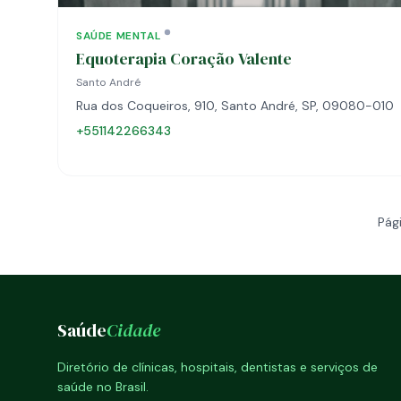
SAÚDE MENTAL
Equoterapia Coração Valente
Santo André
Rua dos Coqueiros, 910, Santo André, SP, 09080-010
+551142266343
Pági
Saúde
Cidade
Diretório de clínicas, hospitais, dentistas e serviços de
saúde no Brasil.