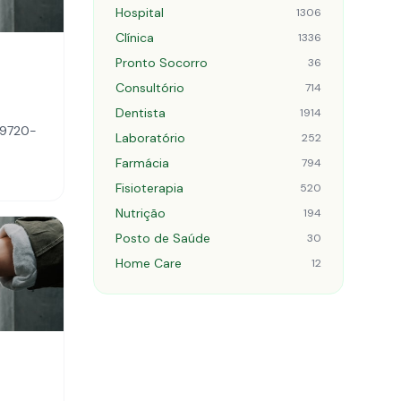
Hospital
1306
Clínica
1336
Pronto Socorro
36
Consultório
714
Dentista
1914
09720-
Laboratório
252
Farmácia
794
Fisioterapia
520
Nutrição
194
Posto de Saúde
30
Home Care
12