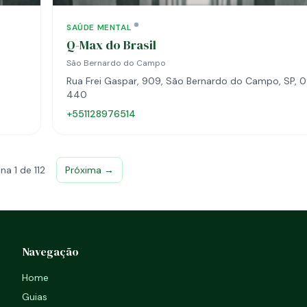
SAÚDE MENTAL
Q-Max do Brasil
São Bernardo do Campo
Rua Frei Gaspar, 909, São Bernardo do Campo, SP, 
440
+551128976514
na 1 de 112
Próxima →
Navegação
Home
Guias